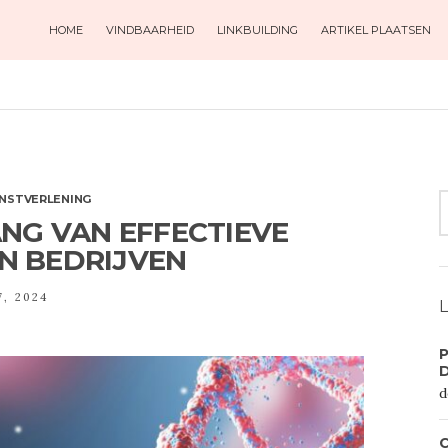
HOME
VINDBAARHEID
LINKBUILDING
ARTIKEL PLAATSEN
S
ENSTVERLENING
F
ANG VAN EFFECTIEVE
IN BEDRIJVEN
7, 2024
L
P
d