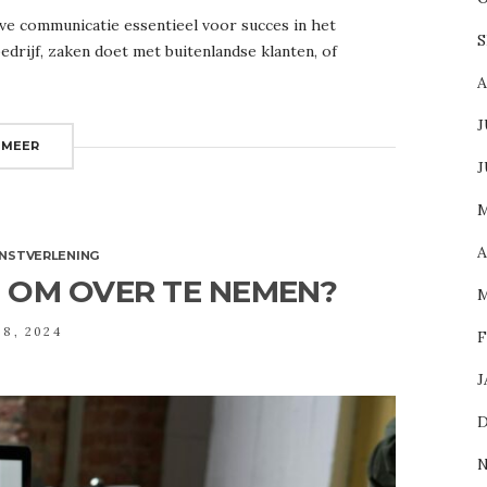
eve communicatie essentieel voor succes in het
S
bedrijf, zaken doet met buitenlandse klanten, of
A
J
 MEER
J
M
A
ENSTVERLENING
F OM OVER TE NEMEN?
M
28, 2024
F
J
D
N