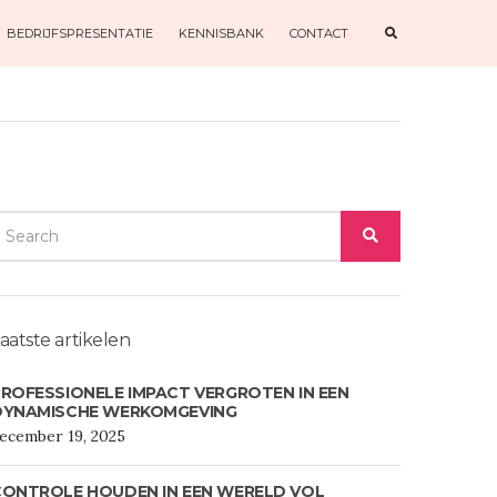
E
BEDRIJFSPRESENTATIE
KENNISBANK
CONTACT
X
P
A
N
D
S
E
A
R
C
H
F
O
EARCH
R
M
SEARCH
OR:
aatste artikelen
ROFESSIONELE IMPACT VERGROTEN IN EEN
DYNAMISCHE WERKOMGEVING
ecember 19, 2025
CONTROLE HOUDEN IN EEN WERELD VOL