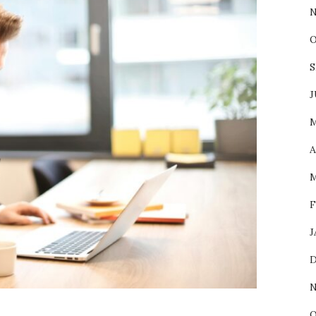
N
O
S
J
M
A
M
F
J
D
N
O