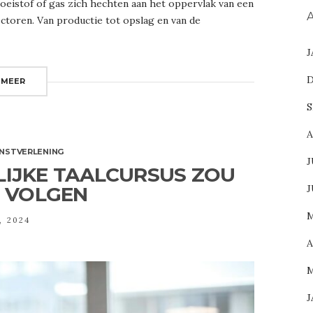
oeistof of gas zich hechten aan het oppervlak van een
A
sectoren. Van productie tot opslag en van de
J
D
 MEER
S
A
ENSTVERLENING
J
LIJKE TAALCURSUS ZOU
J
 VOLGEN
M
, 2024
A
M
J