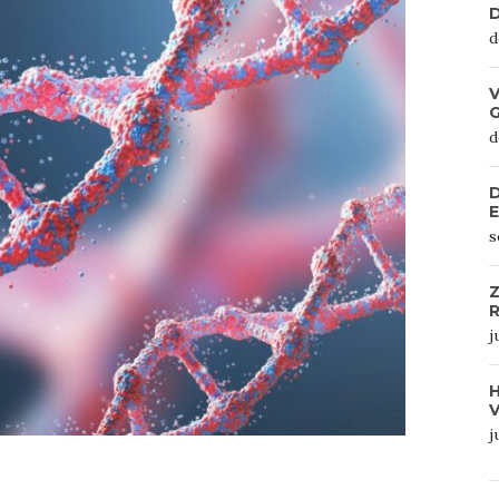
D
d
V
d
D
s
Z
R
j
j