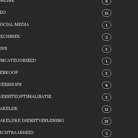
ONLINE
6
SEO
15
OCIAL MEDIA
1
TECHNIEK
2
IPS
3
UNCATEGORIZED
1
VERKOOP
3
WEBSHOPS
8
EBSITEOPTIMALISATIE
3
AKELIJK
12
AKELIJKE DIENSTVERLENING
23
ZICHTBAARHEID
2