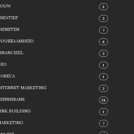
BOUW
3
REATIEF
2
DIENSTEN
7
DUURZAAMHEID
6
INANCIEEL
2
GEO
1
HORECA
1
INTERNET MARKETING
2
KENNISBANK
24
INK BUILDING
1
MARKETING
7