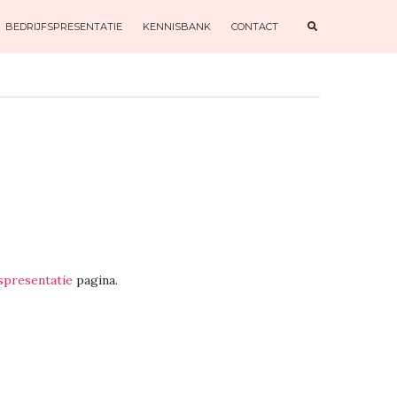
E
BEDRIJFSPRESENTATIE
KENNISBANK
CONTACT
X
P
A
N
D
S
E
A
R
C
H
F
O
R
M
fspresentatie
pagina.