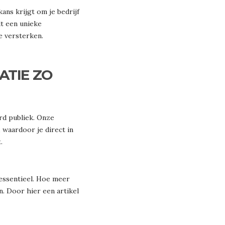
ans krijgt om je bedrijf
dt een unieke
e versterken.
ATIE ZO
rd publiek. Onze
 waardoor je direct in
.
 essentieel. Hoe meer
n. Door hier een artikel