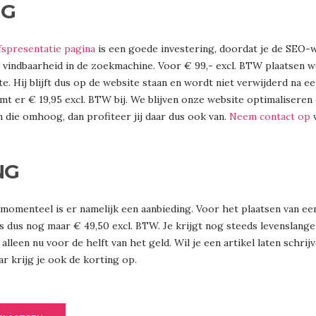
NG
fspresentatie pagina
is een goede investering, doordat je de SEO-w
vindbaarheid in de zoekmachine. Voor € 99,- excl. BTW plaatsen w
e. Hij blijft dus op de website staan en wordt niet verwijderd na een
komt er € 19,95 excl. BTW bij. We blijven onze website optimaliser
n die omhoog, dan profiteer jij daar dus ook van.
Neem contact op
v
NG
 momenteel is er namelijk een aanbieding. Voor het plaatsen van een
is dus nog maar € 49,50 excl. BTW. Je krijgt nog steeds levenslange
 alleen nu voor de helft van het geld. Wil je een artikel laten schri
r krijg je ook de korting op.