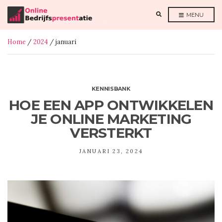
E
MENU
X
P
A
N
Home
/
2024
/ januari
D
S
E
A
R
C
H
F
KENNISBANK
O
R
HOE EEN APP ONTWIKKELEN
M
JE ONLINE MARKETING
VERSTERKT
JANUARI 23, 2024