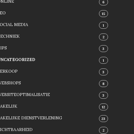
ONLINE
6
SEO
15
OCIAL MEDIA
1
TECHNIEK
2
IPS
3
UNCATEGORIZED
1
VERKOOP
3
WEBSHOPS
8
EBSITEOPTIMALISATIE
3
AKELIJK
12
AKELIJKE DIENSTVERLENING
23
ZICHTBAARHEID
2