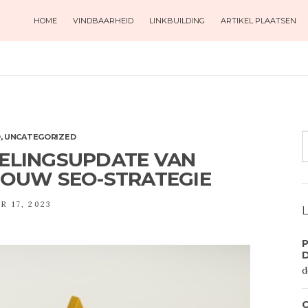
HOME
VINDBAARHEID
LINKBUILDING
ARTIKEL PLAATSEN
S
O
,
UNCATEGORIZED
F
ELINGSUPDATE VAN
JOUW SEO-STRATEGIE
 17, 2023
L
P
d