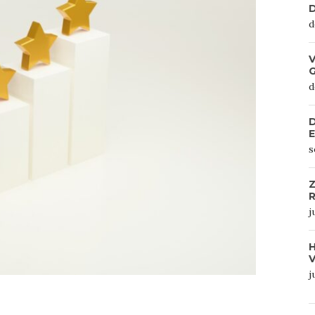
D
d
V
d
D
s
Z
R
j
j