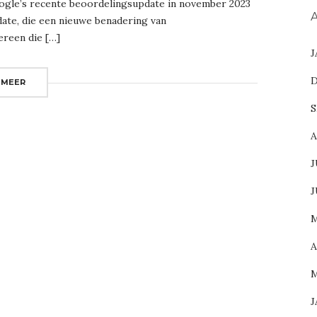
oogle’s recente beoordelingsupdate in november 2023
A
ate, die een nieuwe benadering van
ereen die […]
J
D
 MEER
S
A
J
J
M
A
M
J