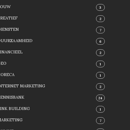
BOUW
3
REATIEF
2
DIENSTEN
7
DUURZAAMHEID
6
INANCIEEL
2
GEO
1
HORECA
1
INTERNET MARKETING
2
KENNISBANK
24
INK BUILDING
1
MARKETING
7