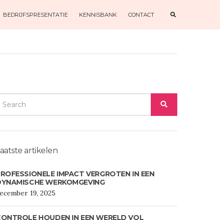
E
BEDRIJFSPRESENTATIE
KENNISBANK
CONTACT
X
P
A
N
D
S
E
A
R
C
H
F
O
EARCH
R
M
SEARCH
OR:
aatste artikelen
ROFESSIONELE IMPACT VERGROTEN IN EEN
DYNAMISCHE WERKOMGEVING
ecember 19, 2025
CONTROLE HOUDEN IN EEN WERELD VOL