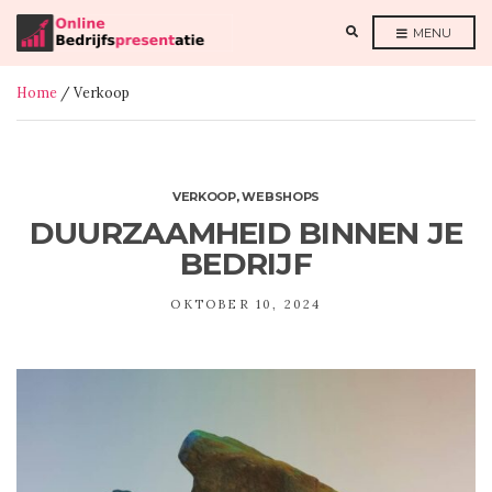
E
MENU
X
P
A
N
Home
/ Verkoop
D
S
E
A
R
C
H
F
VERKOOP
,
WEBSHOPS
O
R
DUURZAAMHEID BINNEN JE
M
BEDRIJF
OKTOBER 10, 2024