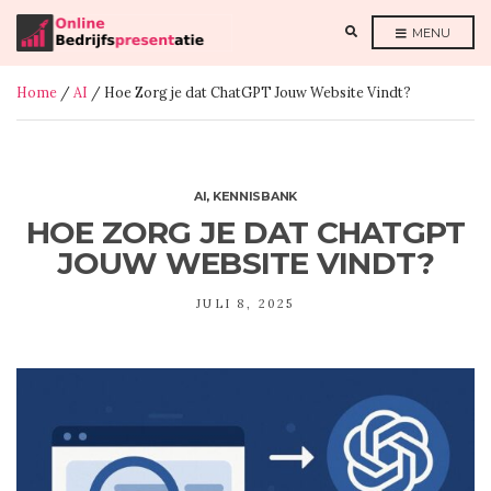
E
MENU
X
P
A
N
Home
/
AI
/ Hoe Zorg je dat ChatGPT Jouw Website Vindt?
D
S
E
A
R
C
H
F
AI
,
KENNISBANK
O
R
HOE ZORG JE DAT CHATGPT
M
JOUW WEBSITE VINDT?
JULI 8, 2025