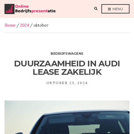
E
MENU
X
P
A
N
Home
/
2024
/ oktober
D
S
E
A
R
C
H
F
BEDRIJFSWAGENS
O
R
DUURZAAMHEID IN AUDI
M
LEASE ZAKELIJK
OKTOBER 23, 2024