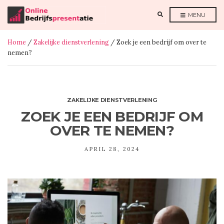
E
MENU
X
P
A
N
Home
/
Zakelijke dienstverlening
/ Zoek je een bedrijf om over te
D
S
nemen?
E
A
R
C
H
F
O
R
ZAKELIJKE DIENSTVERLENING
M
ZOEK JE EEN BEDRIJF OM
OVER TE NEMEN?
APRIL 28, 2024