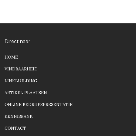
media
marketing
voor
meer
zichtbaarheid
Direct naar
en
groei
HOME
VINDBAARHEID
LINKBUILDING
ARTIKEL PLAATSEN
ONLINE BEDRIJFSPRESENTATIE
KENNISBANK
CONTACT