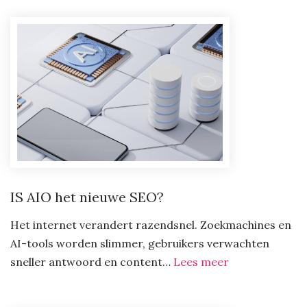
krac
van
pers
groe
in
een
vera
were
IS AIO het nieuwe SEO?
Het internet verandert razendsnel. Zoekmachines en
AI-tools worden slimmer, gebruikers verwachten
:
sneller antwoord en content…
Lees meer
IS
AIO