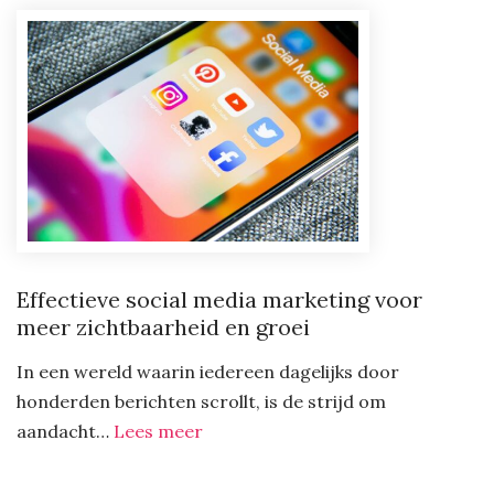
creativiteit
met
een
photoshop
cursus
Effectieve social media marketing voor
meer zichtbaarheid en groei
In een wereld waarin iedereen dagelijks door
honderden berichten scrollt, is de strijd om
:
aandacht…
Lees meer
Effectieve
social