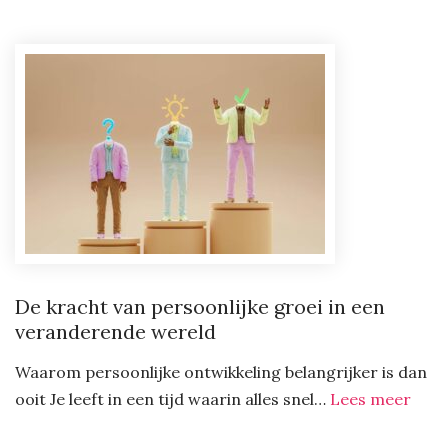
energieoplossing:
batterij
en
aggregaat
huren
op
locatie
De kracht van persoonlijke groei in een
veranderende wereld
Waarom persoonlijke ontwikkeling belangrijker is dan
:
ooit Je leeft in een tijd waarin alles snel…
Lees meer
De