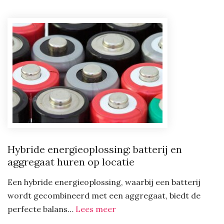
als
fundament
voor
schaalbare
marketingprocesse
Hybride energieoplossing: batterij en
aggregaat huren op locatie
Een hybride energieoplossing, waarbij een batterij
wordt gecombineerd met een aggregaat, biedt de
:
perfecte balans…
Lees meer
Hybride