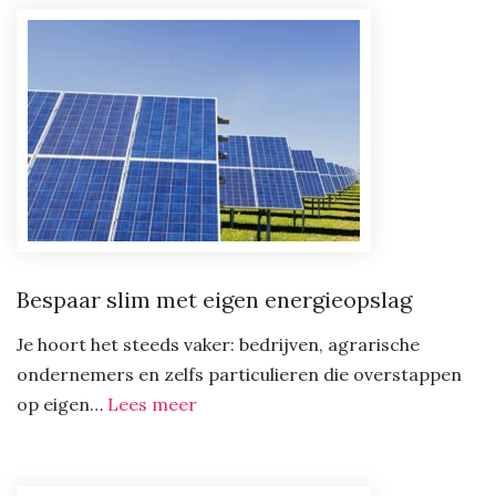
het
nieuwe
SEO?
Bespaar slim met eigen energieopslag
Je hoort het steeds vaker: bedrijven, agrarische
ondernemers en zelfs particulieren die overstappen
:
op eigen…
Lees meer
Bespaar
slim
met