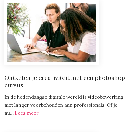
van
een
dakluik
Ontketen je creativiteit met een photoshop
cursus
In de hedendaagse digitale wereld is videobewerking
niet langer voorbehouden aan professionals. Of je
:
nu…
Lees meer
Ontketen
je