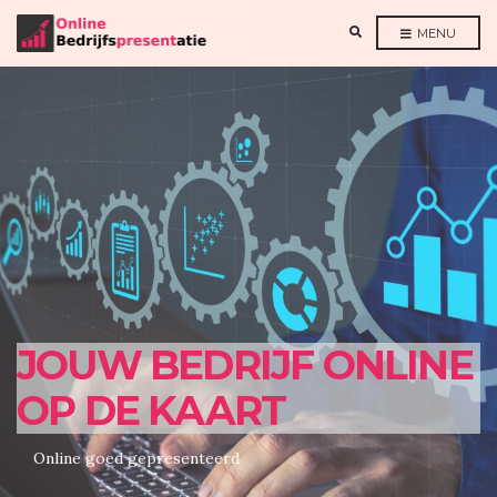
E
MENU
X
P
A
N
D
S
E
A
R
C
H
F
O
R
M
JOUW BEDRIJF ONLINE
OP DE KAART
Online goed gepresenteerd