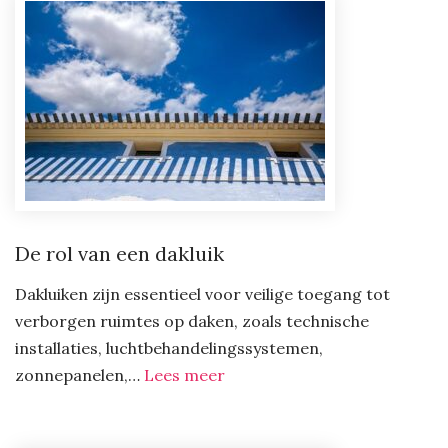
eigen
energieopslag
De rol van een dakluik
Dakluiken zijn essentieel voor veilige toegang tot
verborgen ruimtes op daken, zoals technische
installaties, luchtbehandelingssystemen,
:
zonnepanelen,…
Lees meer
De
rol