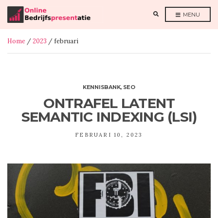
E
MENU
X
P
A
N
Home
/
2023
/ februari
D
S
E
A
R
C
H
F
KENNISBANK
,
SEO
O
R
ONTRAFEL LATENT
M
SEMANTIC INDEXING (LSI)
FEBRUARI 10, 2023