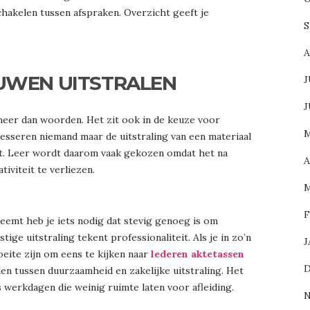
chakelen tussen afspraken. Overzicht geeft je
S
A
UWEN UITSTRALEN
J
J
eer dan woorden. Het zit ook in de keuze voor
M
resseren niemand maar de uitstraling van een materiaal
eit. Leer wordt daarom vaak gekozen omdat het na
A
iviteit te verliezen.
M
F
emt heb je iets nodig dat stevig genoeg is om
ige uitstraling tekent professionaliteit. Als je in zo’n
J
eite zijn om eens te kijken naar
lederen aktetassen
D
den tussen duurzaamheid en zakelijke uitstraling. Het
s werkdagen die weinig ruimte laten voor afleiding.
N