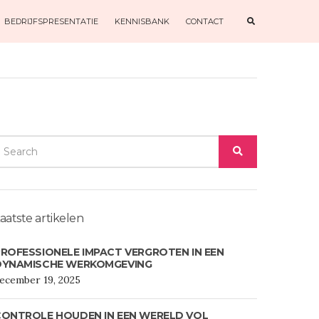
E
BEDRIJFSPRESENTATIE
KENNISBANK
CONTACT
X
P
A
N
D
S
E
A
R
C
H
F
O
EARCH
R
M
SEARCH
OR:
aatste artikelen
ROFESSIONELE IMPACT VERGROTEN IN EEN
DYNAMISCHE WERKOMGEVING
ecember 19, 2025
CONTROLE HOUDEN IN EEN WERELD VOL