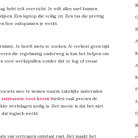
N
g hebt telt overzicht. Je wilt alles snel kunnen
ven. Een laptop die veilig zit. Een tas die prettig
O
len hoe ontspannen je werkt.
S
J
uimte. Je hoeft niets te zoeken. Je verliest geen tijd.
M
edereen die regelmatig onderweg is kan het helpen om
en voor werkspullen zonder dat ze log of zwaar
A
M
F
izen iets mee te nemen waarin zakelijke materialen
 reistassen voor heren
bieden vaak precies de
J
ukke werkdagen nodig is. Het mooie is dat het niet
D
 dat logisch werkt.
N
ats van vertragen ontstaat rust. Het maakt het
O