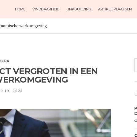
HOME
VINDBAARHEID
LINKBUILDING
ARTIKEL PLAATSEN
 dynamische werkomgeving
S
ELIJK
F
CT VERGROTEN IN EEN
WERKOMGEVING
 19, 2025
L
P
d