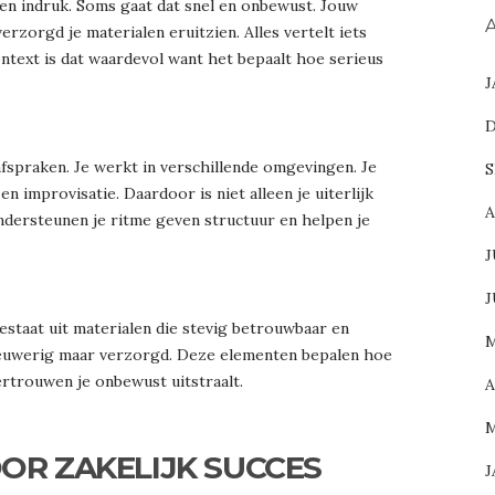
en indruk. Soms gaat dat snel en onbewust. Jouw
A
rzorgd je materialen eruitzien. Alles vertelt iets
ontext is dat waardevol want het bepaalt hoe serieus
J
D
fspraken. Je werkt in verschillende omgevingen. Je
S
n improvisatie. Daardoor is niet alleen je uiterlijk
A
ndersteunen je ritme geven structuur en helpen je
J
J
estaat uit materialen die stevig betrouwbaar en
M
hreeuwerig maar verzorgd. Deze elementen bepalen hoe
rtrouwen je onbewust uitstraalt.
A
M
OR ZAKELIJK SUCCES
J