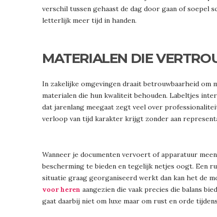
verschil tussen gehaast de dag door gaan of soepel s
letterlijk meer tijd in handen.
MATERIALEN DIE VERTRO
In zakelijke omgevingen draait betrouwbaarheid om m
materialen die hun kwaliteit behouden. Labeltjes inte
dat jarenlang meegaat zegt veel over professionalit
verloop van tijd karakter krijgt zonder aan representat
Wanneer je documenten vervoert of apparatuur meene
bescherming te bieden en tegelijk netjes oogt. Een rust
situatie graag georganiseerd werkt dan kan het de mo
voor heren
aangezien die vaak precies die balans bie
gaat daarbij niet om luxe maar om rust en orde tijden