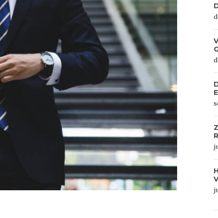
D
d
V
d
D
s
Z
R
j
j