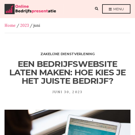
E
MENU
X
P
A
N
Home
/
2023
/ juni
D
S
E
A
R
C
H
F
ZAKELIJKE DIENSTVERLENING
O
R
EEN BEDRIJFSWEBSITE
M
LATEN MAKEN: HOE KIES JE
HET JUISTE BEDRIJF?
JUNI 30, 2023