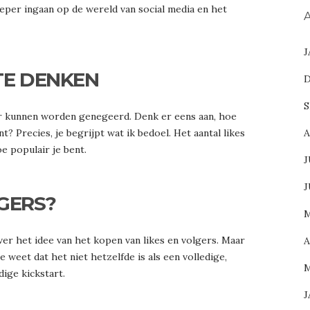
ieper ingaan op de wereld van social media en het
A
J
TE DENKEN
D
S
er kunnen worden genegeerd. Denk er eens aan, hoe
? Precies, je begrijpt wat ik bedoel. Het aantal likes
A
oe populair je bent.
J
J
GERS?
M
ver het idee van het kopen van likes en volgers. Maar
A
e weet dat het niet hetzelfde is als een volledige,
M
ige kickstart.
J