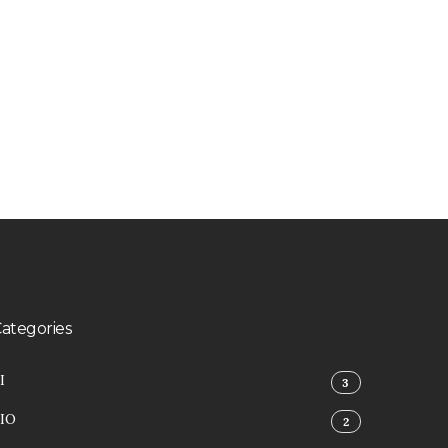
ategories
I
3
IO
2