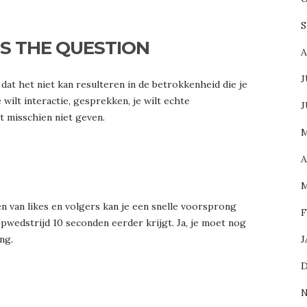
S
’S THE QUESTION
A
J
 dat het niet kan resulteren in de betrokkenheid die je
e wilt interactie, gesprekken, je wilt echte
J
t misschien niet geven.
M
A
M
n van likes en volgers kan je een snelle voorsprong
F
opwedstrijd 10 seconden eerder krijgt. Ja, je moet nog
ng.
J
D
N