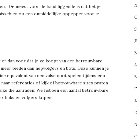
N
gers. De meest voor de hand liggende is dat het je
t misschien op een onmiddellijke oppepper voor je
O
S
J
M
rg er dan voor dat je ze koopt van een betrouwbare
A
ts meer bieden dan nepvolgers en bots. Deze kunnen je
ine equivalent van een valse noot spelen tijdens een
M
k naar referenties of kijk of betrouwbare sites praten
F
 welke die aanraden. We hebben een aantal betrouwbare
r links en volgers kopen:
J
D
N
O