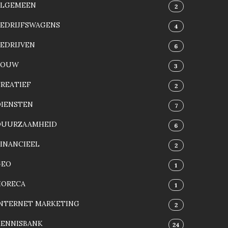
ALGEMEEN
2
BEDRIJFSWAGENS
4
EDRIJVEN
6
BOUW
3
REATIEF
2
DIENSTEN
7
DUURZAAMHEID
6
INANCIEEL
2
GEO
1
HORECA
1
INTERNET MARKETING
2
KENNISBANK
24