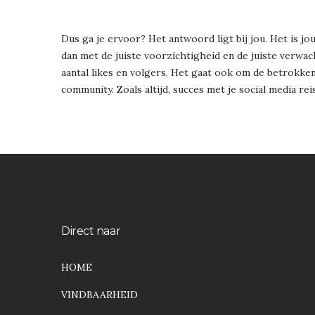
Dus ga je ervoor? Het antwoord ligt bij jou. Het is jo
dan met de juiste voorzichtigheid en de juiste verwac
aantal likes en volgers. Het gaat ook om de betrokke
community. Zoals altijd, succes met je social media reis
Direct naar
HOME
VINDBAARHEID