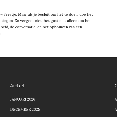
uw feestje. Maar als je besluit om het te doen, doe het
htingen. En vergeet niet, het gaat niet alleen om het
nheid, de conversatie, en het opbouwen van een
.
Archief
C
JANUARI 2026
A
DECEMBER 2025
A