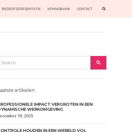
E
BEDRIJFSPRESENTATIE
KENNISBANK
CONTACT
X
P
A
N
D
S
E
A
R
C
H
F
O
EARCH
R
M
SEARCH
OR:
aatste artikelen
ROFESSIONELE IMPACT VERGROTEN IN EEN
DYNAMISCHE WERKOMGEVING
ecember 19, 2025
CONTROLE HOUDEN IN EEN WERELD VOL