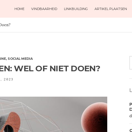
HOME
VINDBAARHEID
LINKBUILDING
ARTIKEL PLAATSEN
 Doen?
S
INE
,
SOCIAL MEDIA
F
EN: WEL OF NIET DOEN?
5, 2023
L
P
d