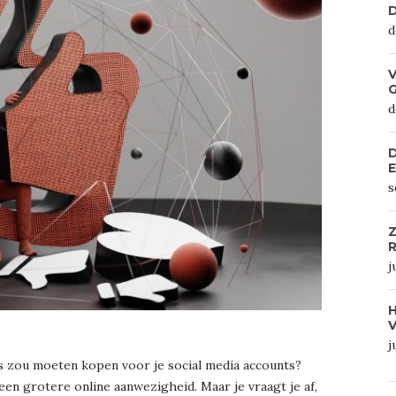
D
d
V
d
D
s
Z
R
j
j
ers zou moeten kopen voor je social media accounts?
een grotere online aanwezigheid. Maar je vraagt je af,