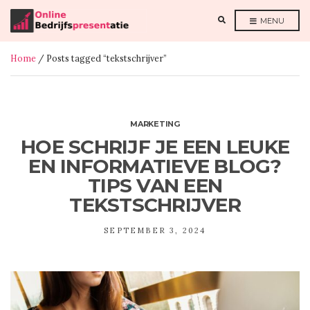
E
MENU
X
P
A
N
Home
/ Posts tagged “tekstschrijver”
D
S
E
A
R
C
H
F
MARKETING
O
R
HOE SCHRIJF JE EEN LEUKE
M
EN INFORMATIEVE BLOG?
TIPS VAN EEN
TEKSTSCHRIJVER
SEPTEMBER 3, 2024