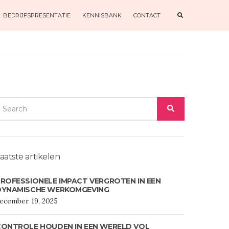
E
BEDRIJFSPRESENTATIE
KENNISBANK
CONTACT
X
P
A
N
D
S
E
A
R
C
H
F
O
EARCH
R
M
SEARCH
OR:
aatste artikelen
ROFESSIONELE IMPACT VERGROTEN IN EEN
DYNAMISCHE WERKOMGEVING
ecember 19, 2025
CONTROLE HOUDEN IN EEN WERELD VOL