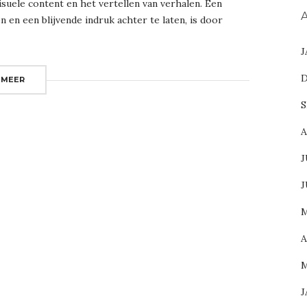
suele content en het vertellen van verhalen. Een
A
n en een blijvende indruk achter te laten, is door
J
D
 MEER
S
A
J
J
M
A
M
J