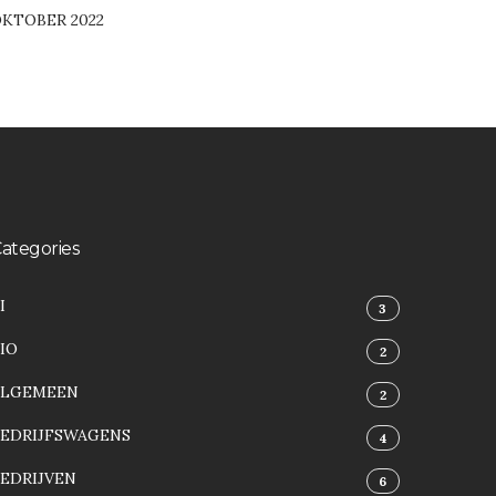
KTOBER 2022
ategories
I
3
IO
2
ALGEMEEN
2
BEDRIJFSWAGENS
4
EDRIJVEN
6