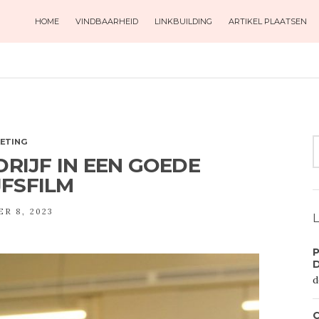
HOME
VINDBAARHEID
LINKBUILDING
ARTIKEL PLAATSEN
S
ETING
F
DRIJF IN EEN GOEDE
JFSFILM
R 8, 2023
L
P
d