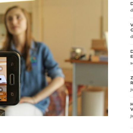
D
d
V
d
D
s
Z
R
j
j