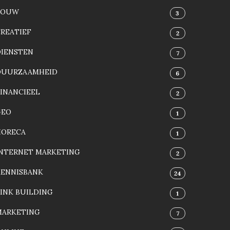
BOUW
3
REATIEF
2
DIENSTEN
7
DUURZAAMHEID
6
INANCIEEL
2
GEO
1
HORECA
1
INTERNET MARKETING
2
KENNISBANK
24
INK BUILDING
1
MARKETING
7