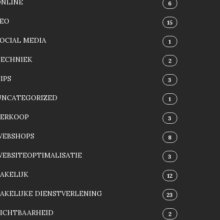
ONLINE
6
SEO
15
OCIAL MEDIA
1
TECHNIEK
2
IPS
3
UNCATEGORIZED
1
VERKOOP
3
WEBSHOPS
8
EBSITEOPTIMALISATIE
3
AKELIJK
12
AKELIJKE DIENSTVERLENING
23
ZICHTBAARHEID
2