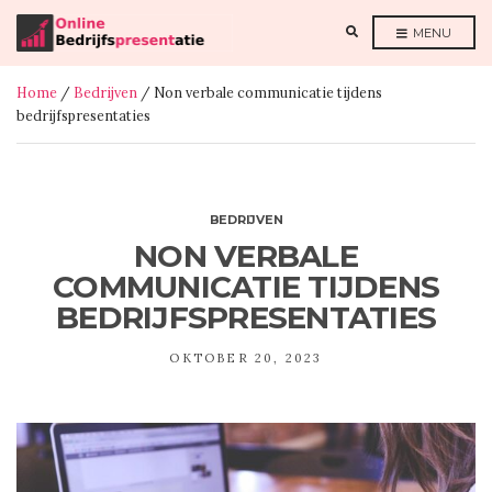
E
MENU
X
P
A
N
Home
/
Bedrijven
/ Non verbale communicatie tijdens
D
S
bedrijfspresentaties
E
A
R
C
H
F
O
R
BEDRIJVEN
M
NON VERBALE
COMMUNICATIE TIJDENS
BEDRIJFSPRESENTATIES
OKTOBER 20, 2023