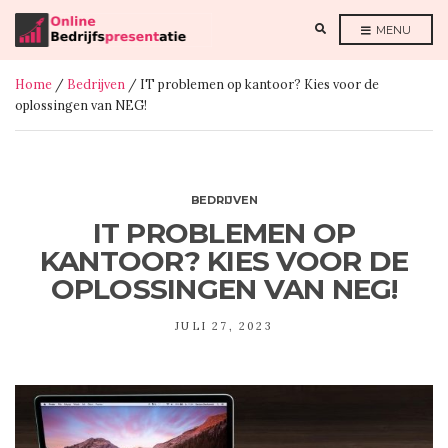
E
MENU
X
P
A
N
Home
/
Bedrijven
/ IT problemen op kantoor? Kies voor de
D
S
oplossingen van NEG!
E
A
R
C
H
F
O
R
BEDRIJVEN
M
IT PROBLEMEN OP
KANTOOR? KIES VOOR DE
OPLOSSINGEN VAN NEG!
JULI 27, 2023