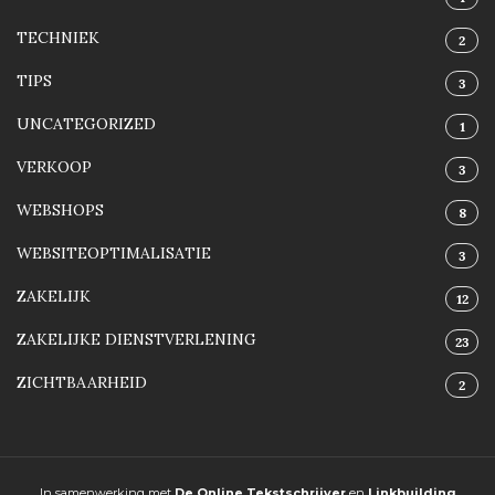
TECHNIEK
2
TIPS
3
UNCATEGORIZED
1
VERKOOP
3
WEBSHOPS
8
WEBSITEOPTIMALISATIE
3
ZAKELIJK
12
ZAKELIJKE DIENSTVERLENING
23
ZICHTBAARHEID
2
In samenwerking met
De Online Tekstschrijver
en
Linkbuilding