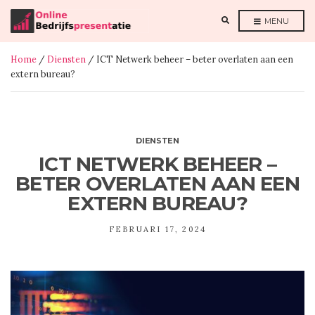
E
MENU
X
P
A
N
Home
/
Diensten
/ ICT Netwerk beheer – beter overlaten aan een
D
S
extern bureau?
E
A
R
C
H
F
O
R
DIENSTEN
M
ICT NETWERK BEHEER –
BETER OVERLATEN AAN EEN
EXTERN BUREAU?
FEBRUARI 17, 2024