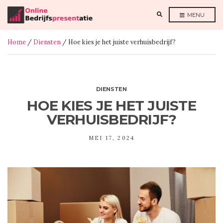
E
MENU
X
P
A
N
Home
/
Diensten
/ Hoe kies je het juiste verhuisbedrijf?
D
S
E
A
R
C
H
F
DIENSTEN
O
R
HOE KIES JE HET JUISTE
M
VERHUISBEDRIJF?
MEI 17, 2024