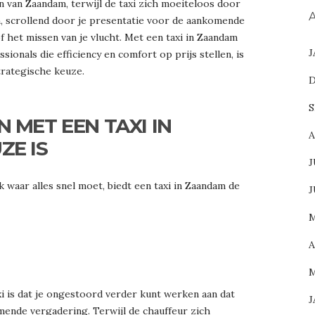
n van Zaandam, terwijl de taxi zich moeiteloos door
A
n, scrollend door je presentatie voor de aankomende
f het missen van je vlucht. Met een taxi in Zaandam
J
sionals die efficiency en comfort op prijs stellen, is
trategische keuze.
D
S
 MET EEN TAXI IN
A
ZE IS
J
k waar alles snel moet, biedt een taxi in Zaandam de
J
M
A
M
i is dat je ongestoord verder kunt werken aan dat
J
mende vergadering. Terwijl de chauffeur zich