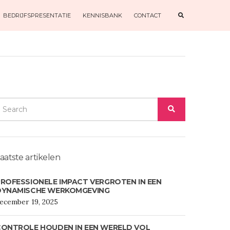
E
BEDRIJFSPRESENTATIE
KENNISBANK
CONTACT
X
P
A
N
D
S
E
A
R
C
H
F
O
EARCH
R
M
SEARCH
OR:
aatste artikelen
ROFESSIONELE IMPACT VERGROTEN IN EEN
DYNAMISCHE WERKOMGEVING
ecember 19, 2025
CONTROLE HOUDEN IN EEN WERELD VOL