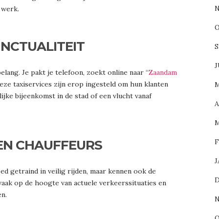
N
 werk.
O
NCTUALITEIT
S
J
belang. Je pakt je telefoon, zoekt online naar “
Zaandam
Deze taxiservices zijn erop ingesteld om hun klanten
M
lijke bijeenkomst in de stad of een vlucht vanaf
A
M
F
EN CHAUFFEURS
J
oed getraind in veilig rijden, maar kennen ook de
D
vaak op de hoogte van actuele verkeerssituaties en
en.
N
O