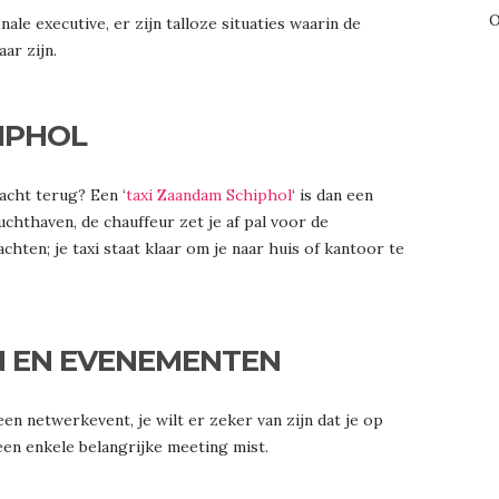
O
ale executive, er zijn talloze situaties waarin de
ar zijn.
IPHOL
acht terug? Een ‘
taxi Zaandam Schiphol
‘ is dan een
hthaven, de chauffeur zet je af pal voor de
chten; je taxi staat klaar om je naar huis of kantoor te
N EN EVENEMENTEN
n netwerkevent, je wilt er zeker van zijn dat je op
geen enkele belangrijke meeting mist.