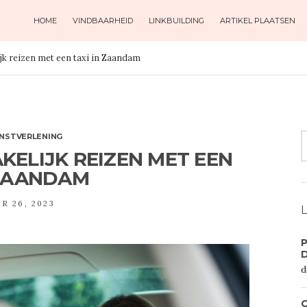
HOME
VINDBAARHEID
LINKBUILDING
ARTIKEL PLAATSEN
jk reizen met een taxi in Zaandam
S
ENSTVERLENING
F
KELIJK REIZEN MET EEN
 ZAANDAM
R 26, 2023
L
P
d