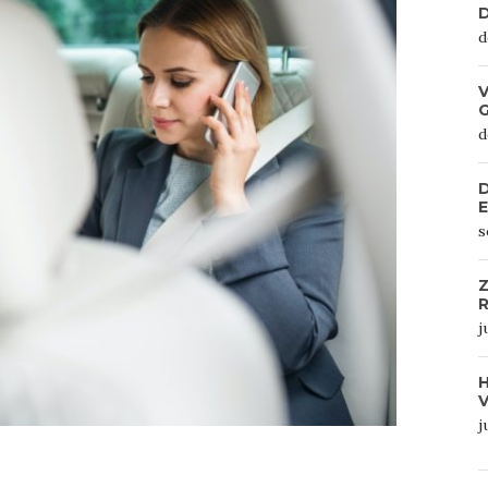
D
d
V
d
D
s
Z
R
j
j