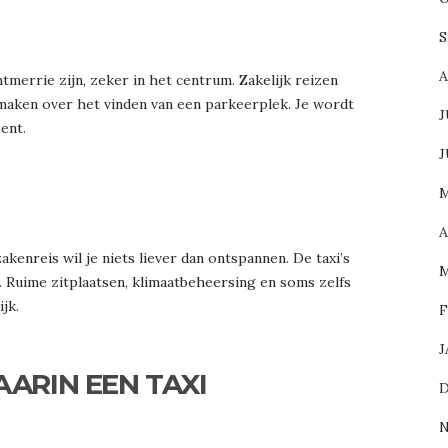
S
A
merrie zijn, zeker in het centrum. Zakelijk reizen
 maken over het vinden van een parkeerplek. Je wordt
J
ent.
J
M
A
enreis wil je niets liever dan ontspannen. De taxi’s
M
 Ruime zitplaatsen, klimaatbeheersing en soms zelfs
jk.
F
J
AARIN EEN TAXI
D
N