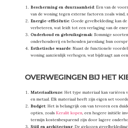
Bescherming en duurzaamheid
: Een van de voor
van de woning tegen externe factoren zoals wind,
Energie-efficiëntie
: Goede gevelbekleding kan de
verbeteren, wat leidt tot een verlaging van de ene
Onderhoud en gebruiksgemak
: Sommige soorten g
onderhoudsvrij en behouden jarenlang hun oorspron
Esthetische waarde
: Naast de functionele voorde
woning aanzienlijk verhogen, wat bijdraagt aan e
OVERWEGINGEN BIJ HET K
Materiaalkeuze
: Het type materiaal kan variëren
en metaal. Elk materiaal heeft zijn eigen set voor
Budget
: Het is belangrijk om van tevoren een du
opties, zoals
Keralit kopen
, een hogere initiële i
termijn kostenbesparend zijn door lagere onderh
Stijl en architectuur
: De gekozen gevelbekleding 