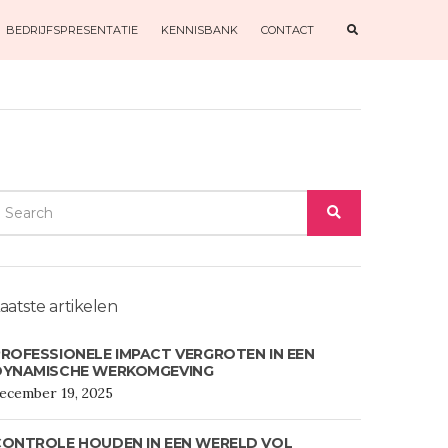
E
BEDRIJFSPRESENTATIE
KENNISBANK
CONTACT
X
P
A
N
D
S
E
A
R
C
H
F
O
EARCH
R
M
SEARCH
OR:
aatste artikelen
ROFESSIONELE IMPACT VERGROTEN IN EEN
DYNAMISCHE WERKOMGEVING
ecember 19, 2025
CONTROLE HOUDEN IN EEN WERELD VOL