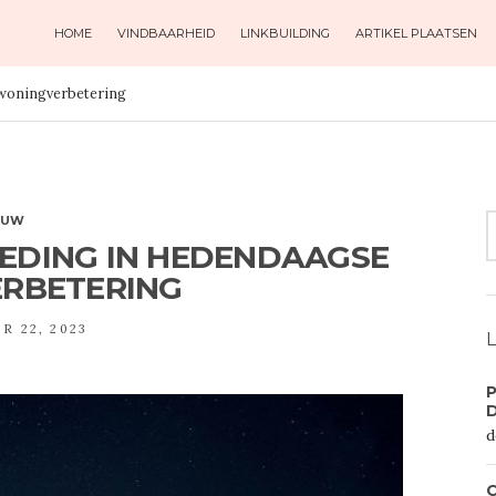
HOME
VINDBAARHEID
LINKBUILDING
ARTIKEL PLAATSEN
 woningverbetering
S
OUW
F
LEDING IN HEDENDAAGSE
RBETERING
R 22, 2023
L
P
d