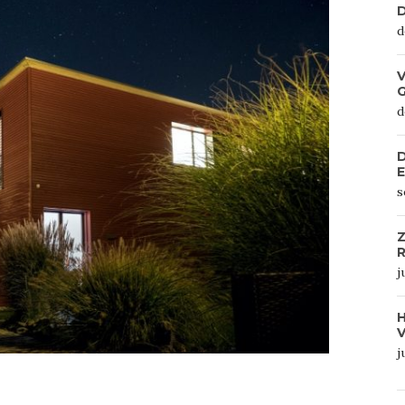
D
d
V
d
D
s
Z
R
j
j