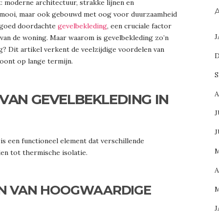
et: moderne architectuur, strakke lijnen en
A
een mooi, maar ook gebouwd met oog voor duurzaamheid
n goed doordachte
gevelbekleding
, een cruciale factor
J
ur van de woning. Maar waarom is gevelbekleding zo’n
 Dit artikel verkent de veelzijdige voordelen van
D
oont op lange termijn.
S
A
 VAN GEVELBEKLEDING IN
J
J
 is een functioneel element dat verschillende
M
n tot thermische isolatie.
A
EN VAN HOOGWAARDIGE
M
J