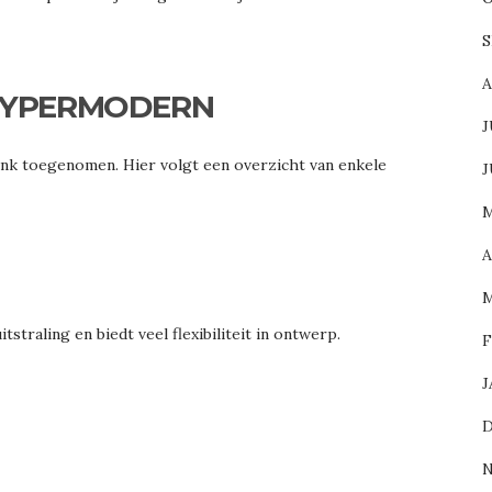
S
A
 HYPERMODERN
J
link toegenomen. Hier volgt een overzicht van enkele
J
M
A
M
straling en biedt veel flexibiliteit in ontwerp.
F
J
D
N