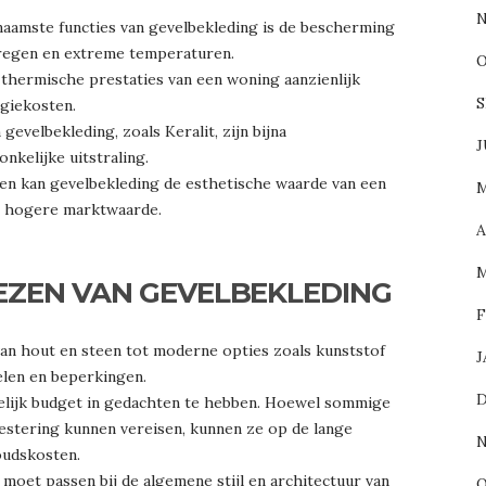
N
naamste functies van gevelbekleding is de bescherming
 regen en extreme temperaturen.
O
 thermische prestaties van een woning aanzienlijk
S
rgiekosten.
evelbekleding, zoals Keralit, zijn bijna
J
kelijke uitstraling.
len kan gevelbekleding de esthetische waarde van een
M
en hogere marktwaarde.
A
M
IEZEN VAN GEVELBEKLEDING
F
 van hout en steen tot moderne opties zoals kunststof
J
delen en beperkingen.
D
idelijk budget in gedachten te hebben. Hoewel sommige
nvestering kunnen vereisen, kunnen ze op de lange
N
oudskosten.
moet passen bij de algemene stijl en architectuur van
O