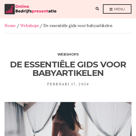
E
MENU
X
P
A
N
Home
/
Webshops
/ De essentiële gids voor babyartikelen
D
S
E
A
R
C
H
F
WEBSHOPS
O
R
DE ESSENTIËLE GIDS VOOR
M
BABYARTIKELEN
FEBRUARI 17, 2024