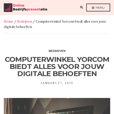
E
MENU
X
P
A
N
Home
/
Bedrijven
/ Computerwinkel Yorcom biedt alles voor jouw
D
S
digitale behoeften
E
A
R
C
H
F
O
R
BEDRIJVEN
M
COMPUTERWINKEL YORCOM
BIEDT ALLES VOOR JOUW
DIGITALE BEHOEFTEN
JANUARI 27, 2025